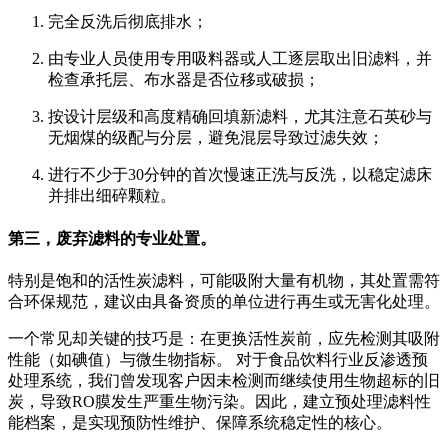
完全反洗后彻底排水；
由专业人员使用专用吸料器或人工逐层取出旧滤料，并
检查承托层、布水器是否位移或破损；
按设计层级和高度精确回填新滤料，尤其注意石英砂与
无烟煤的级配与分层，避免混层导致过滤失效；
进行不少于30分钟的首次慢速正洗与反洗，以稳定滤床
并排出细碎颗粒。
第三，废弃滤料的专业处置。
特别是饱和的活性炭滤料，可能吸附大量有机物，其处置需符
合环保规范，建议由具备资质的单位进行再生或无害化处理。
一个常见却关键的技巧是：在更换活性炭前，应先检测其吸附
性能（如碘值）与微生物指标。 对于食品饮料行业反渗透预
处理系统，我们曾发现客户因未检测而继续使用生物超标的旧
炭，导致RO膜发生严重生物污染。因此，建立预处理滤料性
能档案，是实现预防性维护、保障系统稳定性的核心。