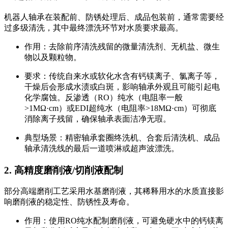
机器人轴承在装配前、防锈处理后、成品包装前，通常需要经
过多级清洗，其中最终漂洗环节对水质要求最高。
作用：去除前序清洗残留的微量清洗剂、无机盐、微生
物以及颗粒物。
要求：传统自来水或软化水含有钙镁离子、氯离子等，
干燥后会形成水渍或白斑，影响轴承外观且可能引起电
化学腐蚀。反渗透（RO）纯水（电阻率一般
>1MΩ·cm）或EDI超纯水（电阻率>18MΩ·cm）可彻底
消除离子残留，确保轴承表面洁净无瑕。
典型场景：精密轴承套圈终洗机、合套后清洗机、成品
轴承清洗线的最后一道喷淋或超声波漂洗。
2. 高精度磨削液/切削液配制
部分高端磨削工艺采用水基磨削液，其稀释用水的水质直接影
响磨削液的稳定性、防锈性及寿命。
作用：使用RO纯水配制磨削液，可避免硬水中的钙镁离