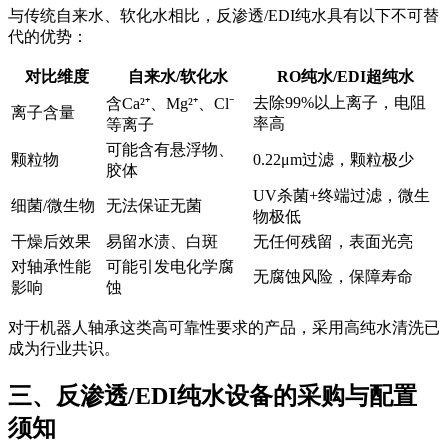
与传统自来水、软化水相比，反渗透/EDI纯水具有以下不可替
代的优势：
对比维度
自来水/软化水
RO纯水/EDI超纯水
去除99%以上离子，电阻
含Ca²⁺、Mg²⁺、Cl⁻
离子含量
率高
等离子
可能含有悬浮物、
颗粒物
0.22μm过滤，颗粒极少
胶体
UV杀菌+终端过滤，微生
细菌/微生物
无法保证无菌
物极低
干燥后效果
易留水渍、白斑
无任何残留，表面光亮
对轴承性能
可能引发电化学腐
无腐蚀风险，保障寿命
影响
蚀
对于机器人轴承这类高可靠性要求的产品，采用高纯水清洗已
成为行业共识。
三、反渗透/EDI纯水设备的采购与配置
须知