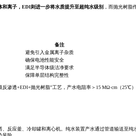
体和离子，EDI则进一步将水质提升至超纯水级别
，而抛光树脂
备注
避免引入金属离子杂质
确保电池性能安全
满足半导体级洁净要求
保障单层结构完整性
透+EDI+抛光树脂”工艺，产水电阻率＞15 MΩ·cm（25℃
塔、反应釜、冷却罐和离心机。纯水装置产水通过管道输送至纯
染风险
。