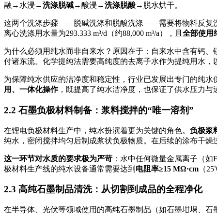
融→水浸→
洗涤脱碱
→酸浸→
洗涤脱酸
→脱水烘干
。
这两个洗涤步骤——脱碱洗涤和脱酸洗涤——需要将物料反复洗
离心洗涤用水量为293.333 m³/d（约88,000 m³/a），且
全部使用
为什么必须用纯水而非自来水？原因在于：自来水中含有钙、
付诸东流
。化学提纯法需要高纯度的去离子水作为提纯用水，
为保障纯水供应的洁净度和稳定性，行业已发展出专门的纯水
用、一体化操作
，既提高了纯水洁净度，也保证了供水压力与
2.2 石墨负极材料制备：浆料搅拌的“唯一溶剂”
在锂电负极材料生产中，纯水扮演着更为关键的角色。
负极浆
纯水，密闭搅拌均匀后制成浆状负极物质
。在后续的涂布干燥
这一环节对水质的要求极为严苛
：水中任何微量金属离子（如F
极材料生产线的纯水设备通常需要达到
电阻率≥15 MΩ·cm
（2
2.3 高纯石墨制品清洗：从切割到成品的全程净化
在半导体、光伏等领域使用的高纯石墨制品（如石墨坩埚、石