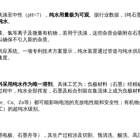
涤至中性（pH=7），
纯水用量极为可观
。据行业数据，1吨石
纯水
。
镁、氯等离子及微量有机物，若用于洗涤，这些杂质会吸附在石
以确保不引入新的杂质
。
供应系统。一项专利技术方案显示，纯水装置通过管道与纯水供
速度
。
料采用纯水作为唯一溶剂
。具体工艺为：负极材料（石墨）经精
过程中，纯水全部挥发，石墨及粘合剂留在集流体上成为负极材
e、Cu、Zn等）都可能影响电池的充放电性能和安全性；有机
5℃）的超纯水级别
。
墨电极、石墨舟等），其生产过程涉及切割、预清洗、酸洗、高