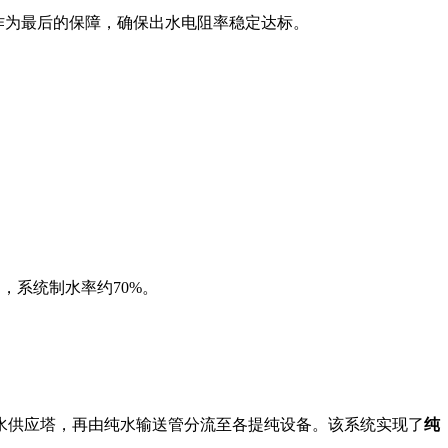
作为最后的保障，确保出水电阻率稳定达标
。
），系统制水率约70%
。
水供应塔，再由纯水输送管分流至各提纯设备
。该系统实现了
纯