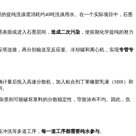
墨的提纯洗涤需消耗约40吨洗涤用水
。在一个实际项目中，石墨
墨表面或进入石墨层间，
造成二次污染
，使前期化学提纯的努力
应塔连接，再分别输送至反应釜、冷却罐和离心机，实现
专管专
确计量后投入高速分散机，加入粘合剂丁苯橡胶乳液（SBR）和
料
。
物杂质则可能破坏浆料的分散稳定性，导致涂布不均。因此，负
压冲洗等多道工序，
每一道工序都需要纯水参与
。