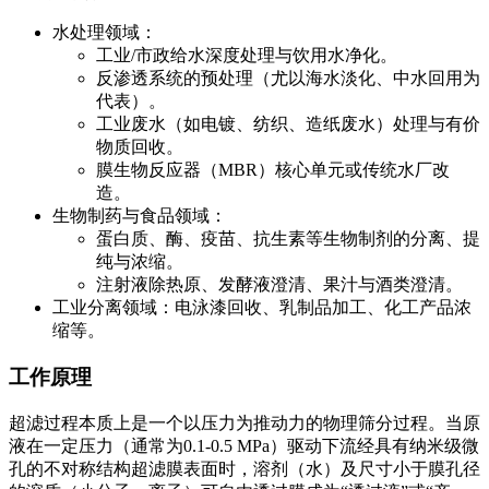
水处理领域：
工业/市政给水深度处理与饮用水净化。
反渗透系统的预处理（尤以海水淡化、中水回用为
代表）。
工业废水（如电镀、纺织、造纸废水）处理与有价
物质回收。
膜生物反应器（MBR）核心单元或传统水厂改
造。
生物制药与食品领域：
蛋白质、酶、疫苗、抗生素等生物制剂的分离、提
纯与浓缩。
注射液除热原、发酵液澄清、果汁与酒类澄清。
工业分离领域：电泳漆回收、乳制品加工、化工产品浓
缩等。
工作原理
超滤过程本质上是一个以压力为推动力的物理筛分过程。当原
液在一定压力（通常为0.1-0.5 MPa）驱动下流经具有纳米级微
孔的不对称结构超滤膜表面时，溶剂（水）及尺寸小于膜孔径