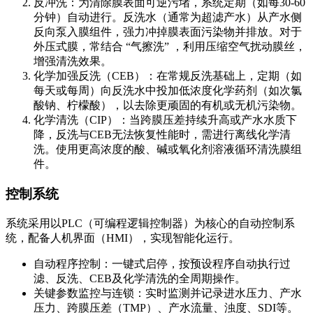
反冲洗：为清除膜表面可逆污堵，系统定期（如每30-60
分钟）自动进行。反洗水（通常为超滤产水）从产水侧
反向泵入膜组件，强力冲掉膜表面污染物并排放。对于
外压式膜，常结合 “气擦洗” ，利用压缩空气扰动膜丝，
增强清洗效果。
化学加强反洗（CEB）：在常规反洗基础上，定期（如
每天或每周）向反洗水中投加低浓度化学药剂（如次氯
酸钠、柠檬酸），以去除更顽固的有机或无机污染物。
化学清洗（CIP）：当跨膜压差持续升高或产水水质下
降，反洗与CEB无法恢复性能时，需进行离线化学清
洗。使用更高浓度的酸、碱或氧化剂溶液循环清洗膜组
件。
控制系统
系统采用以PLC（可编程逻辑控制器）为核心的自动控制系
统，配备人机界面（HMI），实现智能化运行。
自动程序控制：一键式启停，按预设程序自动执行过
滤、反洗、CEB及化学清洗的全周期操作。
关键参数监控与连锁：实时监测并记录进水压力、产水
压力、跨膜压差（TMP）、产水流量、浊度、SDI等。