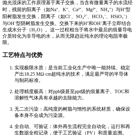
抛光混床的工作原理基于离子交换，当含有微量离子的水流经
时，残留的阳离子（如Na⁺、K⁺、Ca²⁺、Mg²⁺、NH₄⁺）与H⁺型
阳树脂发生交换，阴离子（如Cl⁻、SO₄²⁻、HCO₃⁻、HSiO₃⁻）
与OH⁻型阴树脂发生交换。交换下来的H⁺和OH⁻离子立即结合
生成水分子（H₂O）。这一过程相当于将水中最后的痕量导电
介质转化为非导电的水，从而无限趋近纯水的理论电阻率极
限。
工艺特点与优势
实现极限水质：是当前工业化生产中唯一能持续、稳定
产出18.25 MΩ·cm超纯水的技术，满足最严苛的半导体
与制药标准。
处理精度极高：对ppb级甚至ppt级的痕量离子、TOC和
溶解性气体具有卓越的去除能力。
无二次污染：高纯度的树脂与惰性的系统材质，确保设
备本身不会成为污染源。
全自动、可验证：体外再生流程完全自动化，运行和再
生数据全程记录，便于工艺验证（PV）和质量追溯。