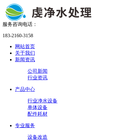
服务咨询电话：
183-2160-3158
网站首页
关于我们
新闻资讯
公司新闻
行业资讯
产品中心
行业净水设备
单体设备
配件耗材
专业服务
设备改造