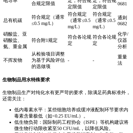
电导率
定，符合规
定，符合规
合规定限值
0681
定限值
定限值
符合规定
符合规定
符合规定（通常
通则
总有机碳
（通常≤0.5
（通常≤0.5
≤0.5 mg/L）
0682
mg/L）
mg/L）
硝酸盐、亚
化学/
符合各论规
符合各论规
硝酸盐、
符合附1规定
仪器
定
定
氨、重金属
分析
从检验项目调整
重量
不挥发物
为基于风险评估
-
-
法
的选做项
生物制品用水特殊要求
生物制品生产对纯化水有更严苛的要求，除满足药典标准外，
还需关注：
低内毒素水平：某些细胞培养或缓冲液配制环节要求内
毒素含量极低（如<0.25 EU/mL）。
低生物负荷：国际制药工程协会（ISPE）等机构建议将
微生物行动限收紧至50 CFU/mL，以降低风险。