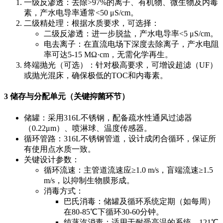
一级反渗透：去除>97%的离子、有机物、微生物及内毒
素，产水电导率通常<50 μS/cm。
二级精处理：根据水质要求，可选择：
二级反渗透：进一步脱盐，产水电导率<5 μS/cm。
电去离子：在直流电场下深度去除离子，产水电阻
率可达5-15 MΩ·cm，无需化学再生。
终端抛光（可选）：针对极高要求，可增设超滤（UF）
或抛光混床，确保极低的TOC和内毒素。
3 储存与分配单元（关键抑菌环节）
储罐：采用316L不锈钢，配备疏水性通风过滤器
（0.22μm）、喷淋球、温度传感器。
循环管路：316L不锈钢管道，设计成闭合循环，保证所
有使用点水质一致。
关键设计参数：
循环流速：主管道流速应≥1.0 m/s，盲端流速≥1.5
m/s，以抑制生物膜形成。
消毒方式：
巴氏消毒：储罐及循环系统定期（如每周）
在80-85℃下循环30-60分钟。
纯蒸汽消毒：适用于耐受高温的系统，121℃