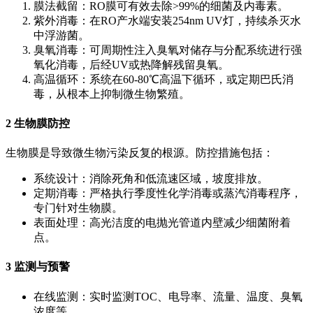
膜法截留：RO膜可有效去除>99%的细菌及内毒素。
紫外消毒：在RO产水端安装254nm UV灯，持续杀灭水
中浮游菌。
臭氧消毒：可周期性注入臭氧对储存与分配系统进行强
氧化消毒，后经UV或热降解残留臭氧。
高温循环：系统在60-80℃高温下循环，或定期巴氏消
毒，从根本上抑制微生物繁殖。
2 生物膜防控
生物膜是导致微生物污染反复的根源。防控措施包括：
系统设计：消除死角和低流速区域，坡度排放。
定期消毒：严格执行季度性化学消毒或蒸汽消毒程序，
专门针对生物膜。
表面处理：高光洁度的电抛光管道内壁减少细菌附着
点。
3 监测与预警
在线监测：实时监测TOC、电导率、流量、温度、臭氧
浓度等。