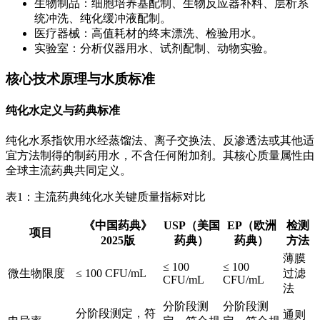
生物制品：细胞培养基配制、生物反应器补料、层析系
统冲洗、纯化缓冲液配制。
医疗器械：高值耗材的终末漂洗、检验用水。
实验室：分析仪器用水、试剂配制、动物实验。
核心技术原理与水质标准
纯化水定义与药典标准
纯化水系指饮用水经蒸馏法、离子交换法、反渗透法或其他适
宜方法制得的制药用水，不含任何附加剂。其核心质量属性由
全球主流药典共同定义。
表1：主流药典纯化水关键质量指标对比
《中国药典》
USP（美国
EP（欧洲
检测
项目
2025版
药典）
药典）
方法
薄膜
≤ 100
≤ 100
微生物限度
≤ 100 CFU/mL
过滤
CFU/mL
CFU/mL
法
分阶段测
分阶段测
分阶段测定，符
通则